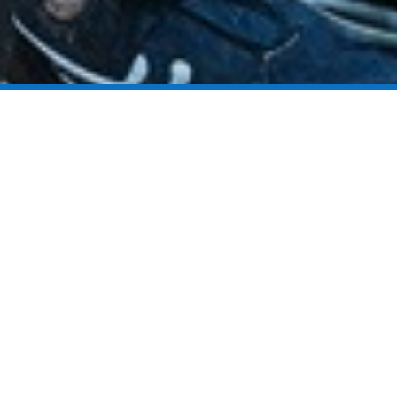
El fortalecimiento físico es clave para disfrutar de una vida plena y dinámica
en todas las etapas. No se trata únicamente de un entrenamiento para
deportistas, sino de un pilar esencial para el bienestar de cualquier persona,
sin importar su edad o género. Incorporar ejercicios de fuerza en tu rutina
diaria no solo mejora la salud física de la persona, sino que también potencia
su confianza y bienestar emocional. Desde The AS Institute, promovemos la
idea de que todos pueden beneficiarse de un enfoque centrado en la fuerza,
ayudando a cada individuo a alcanzar su máximo potencial, o al menos
mejorando la base con la que llega.
Quiénes somos
En The AS Institute, somos pioneros en el ámbito del