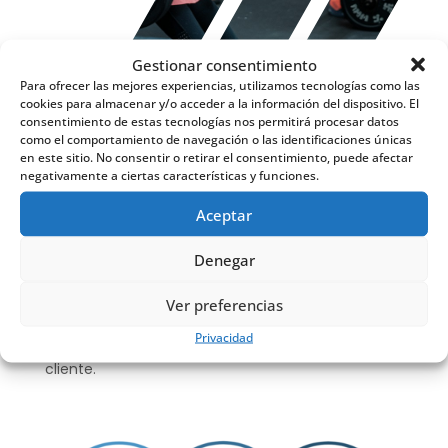
Gestionar consentimiento
Para ofrecer las mejores experiencias, utilizamos tecnologías como las
cookies para almacenar y/o acceder a la información del dispositivo. El
consentimiento de estas tecnologías nos permitirá procesar datos
Business aplicado a la fuerza
como el comportamiento de navegación o las identificaciones únicas
en este sitio. No consentir o retirar el consentimiento, puede afectar
negativamente a ciertas características y funciones.
La Fuerza sin control y sin conocimiento no sólo no
Aceptar
sirve sino que se convierte en un riesgo potencial.
El conocimiento relativo a los casos en los que
Denegar
puede ser beneficioso y, sobre todo, cómo y en
qué medida implementar y adaptar los ejercicios
Ver preferencias
según cada caso, deriva en una mejora
Privacidad
exponencial y visiblemente reconocible para el
cliente.