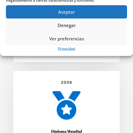
negativamente a ciertas características y funciones.
Aceptar
Diploma Olímpico
Denegar
En los Juegos Olímpicos de Atenas
2004, Rafa obtuvo un diploma olímpico,
Ver preferencias
destacando su talento en la escena
Privacidad
internacional.
2006

Diploma Mundial