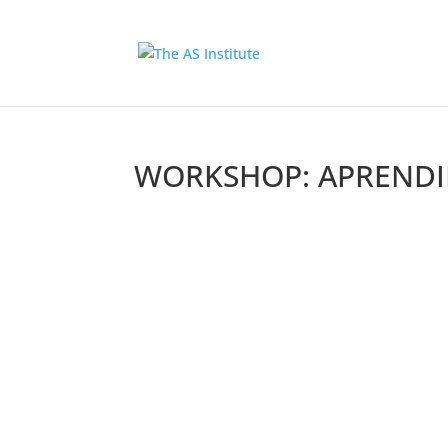
WORKSHOP: APRENDI
Objetivos del Taller
Conocer las bases de una técnica de car
Prevenir lesiones comúnmente asociadas
Diseñar un plan de acondicionamiento a