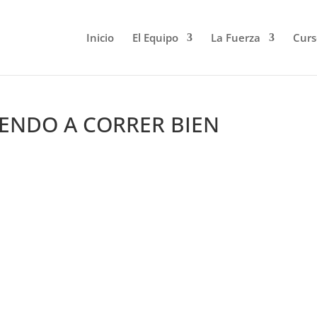
Inicio
El Equipo
La Fuerza
Curs
ENDO A CORRER BIEN
rera eficiente.
 a errores en la técnica.
daptado a tu nivel.