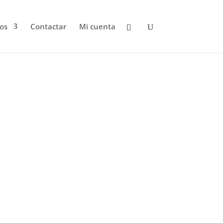
os
Contactar
Mi cuenta
Blas Chamorro
Fisioterapeuta
Diplomado en Fisioterapia, Osteopatía y
TAFAD. Entrenador de corredores